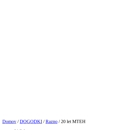
PRIJAVE
NASVETI&VAJE
TRGOVINA
KONTAKT
© VOCAL BK STUDIO 2024. VSE PRAVICE PRIDRŽANE
Sledite nam
0
Košarica
No products in the cart.
Domov
/
DOGODKI
/
Razno
/
20 let MTEH