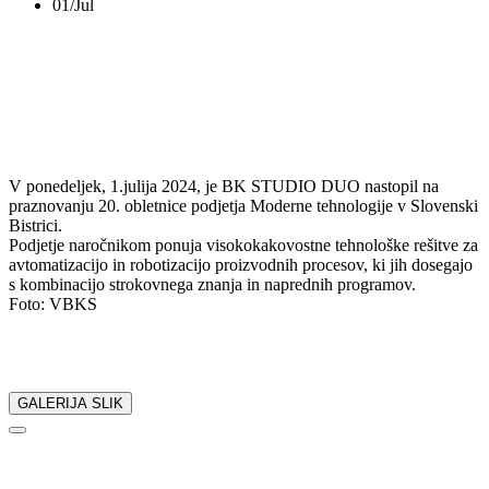
01/Jul
20 let MTEH
V ponedeljek, 1.julija 2024, je BK STUDIO DUO nastopil na
praznovanju 20. obletnice podjetja Moderne tehnologije v Slovenski
Bistrici.
Podjetje naročnikom ponuja visokokakovostne tehnološke rešitve za
avtomatizacijo in robotizacijo proizvodnih procesov, ki jih dosegajo
s kombinacijo strokovnega znanja in naprednih programov.
Foto: VBKS
Delite z nami:
GALERIJA SLIK
NAZAJ
NEDAVNI DOGODKI