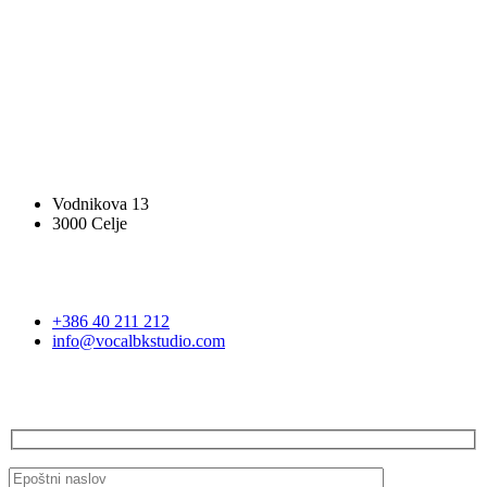
SLEDITE NAM
SLEDITE NAM
VOCAL BK STUDIO
Vodnikova 13
3000 Celje
STOPITE V STIK
+386 40 211 212
info@vocalbkstudio.com
PRIJAVA NA E-NOVICE