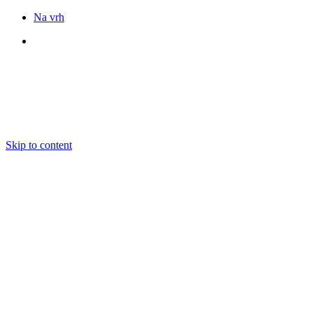
Na vrh
Sledite nam
Skip to content
DOGODKI
IZOBRAŽEVANJE
BOOKING
EKIPA