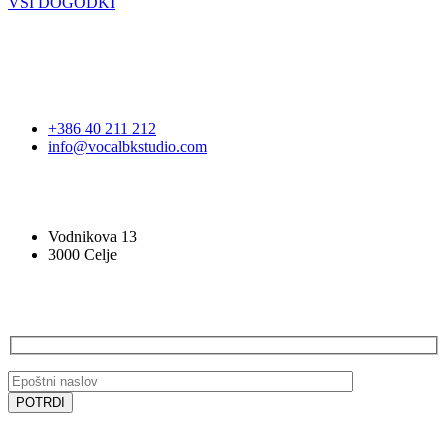
VSI DOGODKI
STOPITE V STIK
+386 40 211 212
info@vocalbkstudio.com
VOCAL BK STUDIO
Vodnikova 13
3000 Celje
PRIJAVA NA E-NOVICE