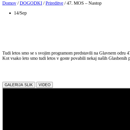
Domov
/
DOGODKI
/
Prireditve
/
47. MOS – Nastop
14/Sep
47. MOS – Nastop
Tudi letos smo se s svojim programom predstavili na Glavnem odru 
Kot vsako leto smo tudi letos v goste povabili nekaj naših Glasbenih pr
Delite z nami:
GALERIJA SLIK
VIDEO