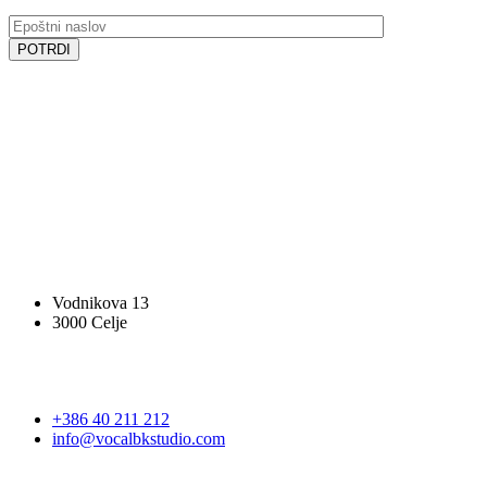
SLEDITE NAM
SLEDITE NAM
VOCAL BK STUDIO
Vodnikova 13
3000 Celje
STOPITE V STIK
+386 40 211 212
info@vocalbkstudio.com