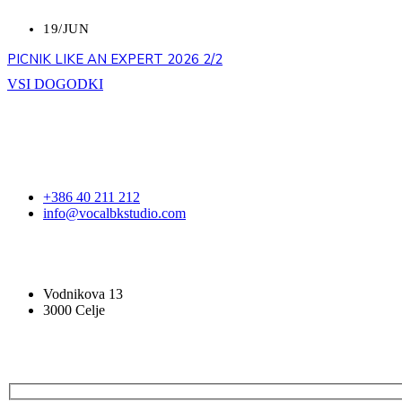
19/JUN
PICNIK LIKE AN EXPERT 2026 2/2
VSI DOGODKI
STOPITE V STIK
+386 40 211 212
info@vocalbkstudio.com
VOCAL BK STUDIO
Vodnikova 13
3000 Celje
PRIJAVA NA E-NOVICE