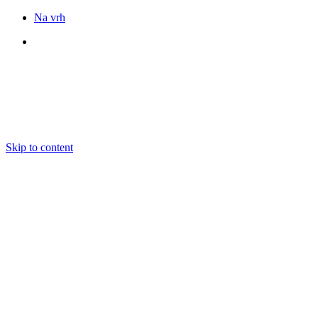
Na vrh
Sledite nam
Skip to content
DOGODKI
IZOBRAŽEVANJE
BOOKING
EKIPA