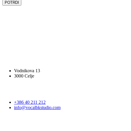
SLEDITE NAM
SLEDITE NAM
VOCAL BK STUDIO
Vodnikova 13
3000 Celje
STOPITE V STIK
+386 40 211 212
info@vocalbkstudio.com
PRIJAVA NA E-NOVICE