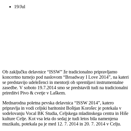
19/Jul
BROADWAY I LOVE
2014, Laško
Ob zaključku delavnice “ISSW” že tradicionalno pripravljamo
koncertno turnejo pod naslovom “Broadway I Love 2014”, na kateri
se predstavijo udeleženci in mentorji ob spremljavi instrumentalne
zasedbe. V soboto 19.7.2014 smo se predstavili tudi na tradicionalni
prireditvi Pivo & cvetje v Laškem.
Mednarodna poletna pevska delavnica “ISSW 2014”, katero
pripravlja in vodi celjski baritonist Boštjan Korošec je potekala v
sodelovanju Vocal BK Studia, Celjskega mladinskega centra in Hiše
kulture Celje. Kot vsa leta do sedaj je tudi letos bila namenjena
muzikalu, potekala pa je med 12. 7. 2014 in 20. 7. 2014 v Celju.