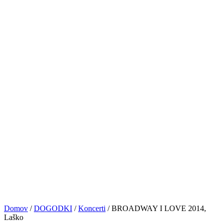
PRIJAVE
NASVETI&VAJE
TRGOVINA
KONTAKT
© VOCAL BK STUDIO 2024. VSE PRAVICE PRIDRŽANE
Sledite nam
0
Košarica
No products in the cart.
Domov
/
DOGODKI
/
Koncerti
/
BROADWAY I LOVE 2014,
Laško