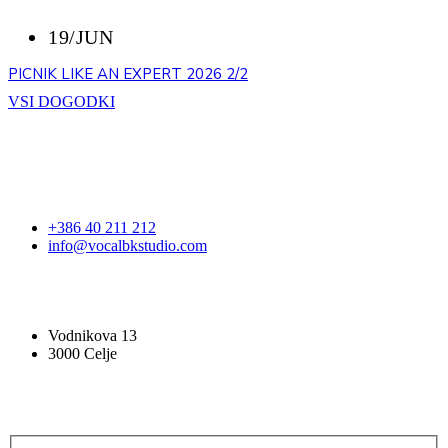
19/JUN
PICNIK LIKE AN EXPERT 2026 2/2
VSI DOGODKI
STOPITE V STIK
+386 40 211 212
info@vocalbkstudio.com
VOCAL BK STUDIO
Vodnikova 13
3000 Celje
PRIJAVA NA E-NOVICE