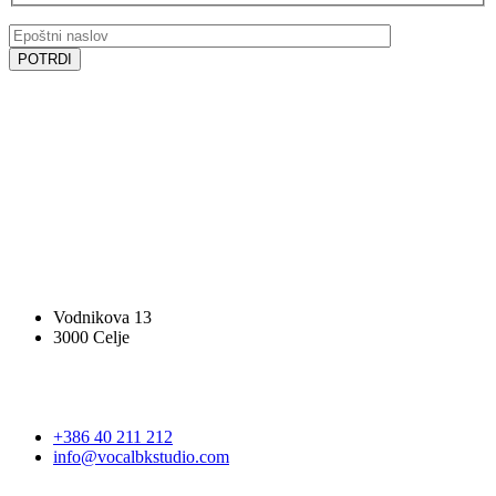
SLEDITE NAM
SLEDITE NAM
VOCAL BK STUDIO
Vodnikova 13
3000 Celje
STOPITE V STIK
+386 40 211 212
info@vocalbkstudio.com