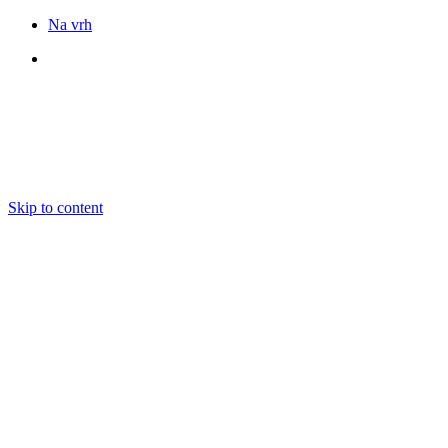
Na vrh
Sledite nam
Skip to content
DOGODKI
IZOBRAŽEVANJE
BOOKING
EKIPA