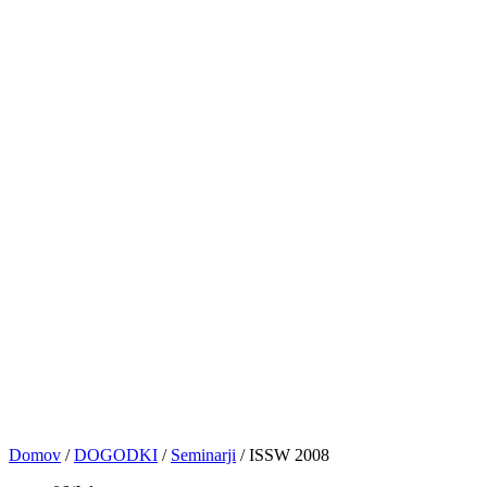
PRIJAVE
NASVETI&VAJE
TRGOVINA
KONTAKT
© VOCAL BK STUDIO 2024. VSE PRAVICE PRIDRŽANE
Sledite nam
0
Košarica
No products in the cart.
Domov
/
DOGODKI
/
Seminarji
/
ISSW 2008