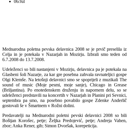
06/Jul
ISSW 2008
Mednarodna poletna pevska delavnica 2008 se je prvič preselila iz
Celja in je potekala v Nazarjah in Mozirju. Izbrali smo teden od
6.7.2008 do 13.7.2008.
Udeleženci so bili nastanjeni v Mozirju, delavnica pa je potekala na
Glasbeni šoli Nazarje, za kar gre posebna zahvala ravnateljici gospe
Olgi Klemše. Na letošnji delavnici smo se spoprijeli z muzikali The
sound of music (Moje pesmi, moje sanje), Chicago in Grease
(Briljantina). Po enotedenskem druženju in napornem delu, so se
udeleženci predstavili na koncertih v Nazarjah in Planini pri Sevnici,
septembra pa smo, na posebno povabilo gospe Zdenke Anderlič
gostovali še v Šmartnem v Rožni dolini.
Predavatelji na Mednarodni poletni pevski delavnici 2008 so bili
Boštjan Korošec, petje; Željka Predojević, petje; Andreja Vahen,
zbor; Anka Rener, gib; Simon Dvoršak, korepeticija.