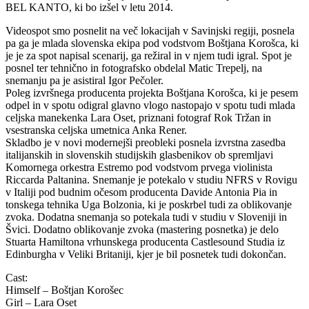
BEL KANTO, ki bo izšel v letu 2014.
Videospot smo posnelit na več lokacijah v Savinjski regiji, posnela
pa ga je mlada slovenska ekipa pod vodstvom Boštjana Korošca, ki
je je za spot napisal scenarij, ga režiral in v njem tudi igral. Spot je
posnel ter tehnično in fotografsko obdelal Matic Trepelj, na
snemanju pa je asistiral Igor Pečoler.
Poleg izvršnega producenta projekta Boštjana Korošca, ki je pesem
odpel in v spotu odigral glavno vlogo nastopajo v spotu tudi mlada
celjska manekenka Lara Oset, priznani fotograf Rok Tržan in
vsestranska celjska umetnica Anka Rener.
Skladbo je v novi modernejši preobleki posnela izvrstna zasedba
italijanskih in slovenskih studijskih glasbenikov ob spremljavi
Komornega orkestra Estremo pod vodstvom prvega violinista
Riccarda Paltanina. Snemanje je potekalo v studiu NFRS v Rovigu
v Italiji pod budnim očesom producenta Davide Antonia Pia in
tonskega tehnika Uga Bolzonia, ki je poskrbel tudi za oblikovanje
zvoka. Dodatna snemanja so potekala tudi v studiu v Sloveniji in
Švici. Dodatno oblikovanje zvoka (mastering posnetka) je delo
Stuarta Hamiltona vrhunskega producenta Castlesound Studia iz
Edinburgha v Veliki Britaniji, kjer je bil posnetek tudi dokončan.
Cast:
Himself – Boštjan Korošec
Girl – Lara Oset