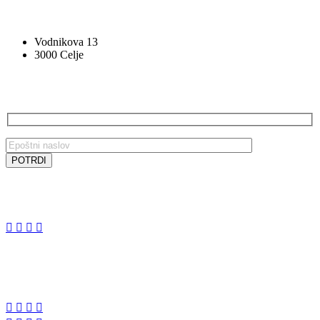
VOCAL BK STUDIO
Vodnikova 13
3000 Celje
PRIJAVA NA E-NOVICE
SLEDITE NAM
SLEDITE NAM