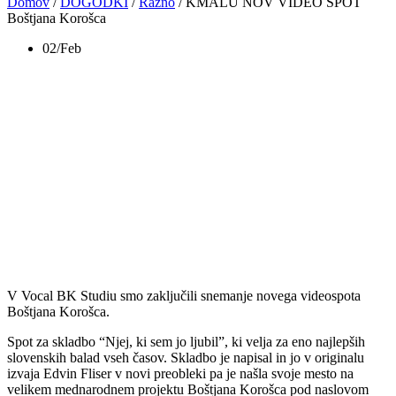
Domov
/
DOGODKI
/
Razno
/
KMALU NOV VIDEO SPOT
Boštjana Korošca
02/Feb
KMALU NOV VIDEO
SPOT Boštjana
Korošca
V Vocal BK Studiu smo zaključili snemanje novega videospota
Boštjana Korošca.
Spot za skladbo “Njej, ki sem jo ljubil”, ki velja za eno najlepših
slovenskih balad vseh časov. Skladbo je napisal in jo v originalu
izvaja Edvin Fliser v novi preobleki pa je našla svoje mesto na
velikem mednarodnem projektu Boštjana Korošca pod naslovom