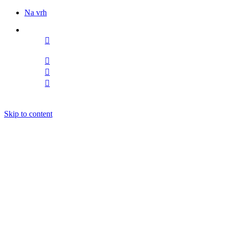
Na vrh
Sledite nam
Skip to content
DOGODKI
IZOBRAŽEVANJE
BOOKING