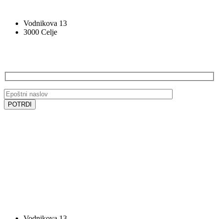
VOCAL BK STUDIO
Vodnikova 13
3000 Celje
PRIJAVA NA E-NOVICE
SLEDITE NAM
SLEDITE NAM
VOCAL BK STUDIO
Vodnikova 13