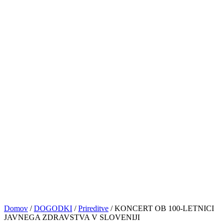
PRIJAVE
NASVETI&VAJE
TRGOVINA
KONTAKT
© VOCAL BK STUDIO 2024. VSE PRAVICE PRIDRŽANE
Sledite nam
0
Košarica
No products in the cart.
Domov
/
DOGODKI
/
Prireditve
/
KONCERT OB 100-LETNICI
JAVNEGA ZDRAVSTVA V SLOVENIJI