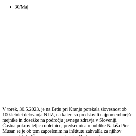
30/Maj
KONCERT OB 100-
LETNICI JAVNEGA
ZDRAVSTVA V
SLOVENIJI
V torek, 30.5.2023, je na Brdu pri Kranju potekala slovesnost ob
100-letnici delovanja NIJZ, na kateri so predstavili najpomembnejše
mejnike in dosežke na področju javnega zdravja v Sloveniji.
Častna pokroviteljica obletnice, predsednica republike Nataša Pirc
Musar, se je ob tem zaposlenim na inštitutu zahvalila za njihov