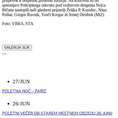
prispevek k boljšemu javnemu zdravju. Na koncertu so ob
spremljavi Policijskega orkestra pod vodstvom dirigenta Nejca
Bičana nastopili naši glasbeni prijatelji Željka P. Korošec, Nina
Pušlar, Gregor Ravnik, Tonči Kregar in Jernej Dirnbek (Mi2).
Foto: VBKS, STA
Delite z nami:
GALERIJA SLIK
NAZAJ
NEDAVNI DOGODKI
27/JUN
POLETNA NOČ – PARIZ
26/JUN
POLETNI VEČER OB STAREM MESTNEM OBZIDJU 26. JUNIJ