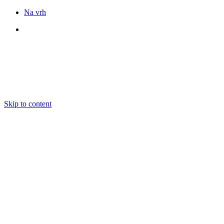
Na vrh
Sledite nam
Skip to content
DOGODKI
IZOBRAŽEVANJE
BOOKING
EKIPA