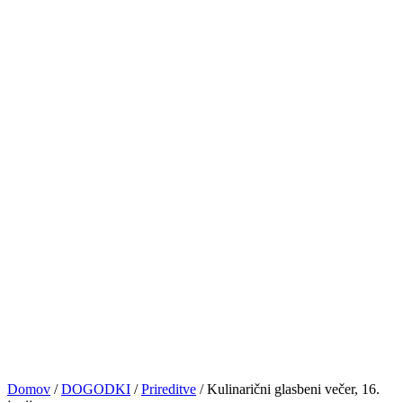
PRIJAVE
NASVETI&VAJE
TRGOVINA
KONTAKT
© VOCAL BK STUDIO 2024. VSE PRAVICE PRIDRŽANE
Sledite nam
0
Košarica
No products in the cart.
Domov
/
DOGODKI
/
Prireditve
/
Kulinarični glasbeni večer, 16.