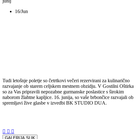
junij
16/Jun
Kulinarični glasbeni
večer, 16. junij
Tudi letošnje poletje so četrtkovi večeri rezervirani za kulinarično
razvajanje ob starem celjskem mestnem obzidju. V Gostilni Oštirka
so za Vas pripravili nepozabne gurmanske poslastice s širokim
naborom žlahtne kapljice. 16. junija, so vaše brbončice razvajali ob
spremljavi žive glasbe v izvedbi BK STUDIO DUA.
Delite z nami:
GALERIJA SLIK