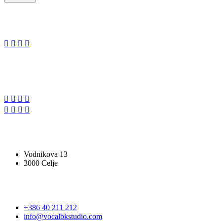
SLEDITE NAM
SLEDITE NAM
VOCAL BK STUDIO
Vodnikova 13
3000 Celje
STOPITE V STIK
+386 40 211 212
info@vocalbkstudio.com