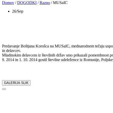
Domov
/
DOGODKI
/
Razno
/
MUSaIC
26/Sep
MUSaIC
Predavanje Boštjana Korošca na MUSaIC, mednarodnem tečaju usposab
in delavcev.
Mladinskim delavcem iz številnih držav smo prikazali pomembnost pro
9. 2014 in 1. 10. 2014 gostil številne udeležence iz Romunije, Poljske
Delite z nami:
GALERIJA SLIK
NAZAJ
NEDAVNI DOGODKI