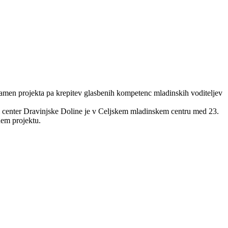
men projekta pa krepitev glasbenih kompetenc mladinskih voditeljev
i center Dravinjske Doline je v Celjskem mladinskem centru med 23.
nem projektu.