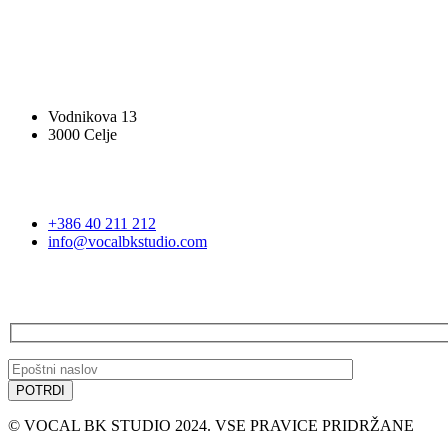
SLEDITE NAM
VOCAL BK STUDIO
Vodnikova 13
3000 Celje
STOPITE V STIK
+386 40 211 212
info@vocalbkstudio.com
PRIJAVA NA E-NOVICE
© VOCAL BK STUDIO 2024. VSE PRAVICE PRIDRŽANE