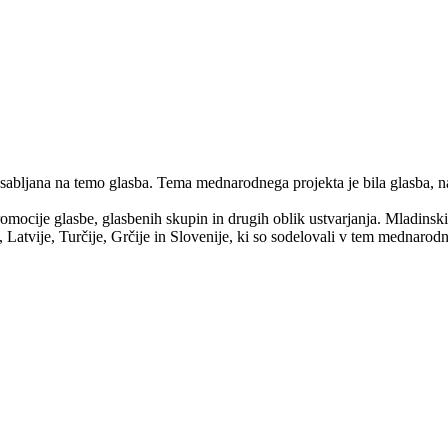
ljana na temo glasba. Tema mednarodnega projekta je bila glasba, na
mocije glasbe, glasbenih skupin in drugih oblik ustvarjanja. Mladinsk
, Latvije, Turčije, Grčije in Slovenije, ki so sodelovali v tem mednarod