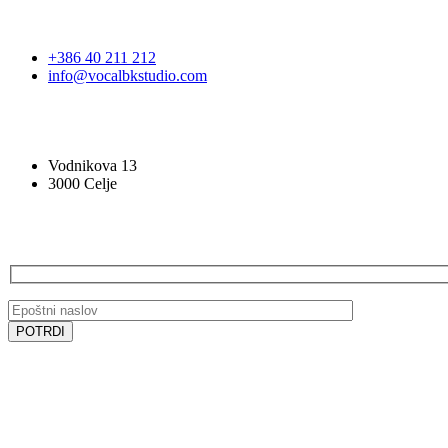
STOPITE V STIK
+386 40 211 212
info@vocalbkstudio.com
VOCAL BK STUDIO
Vodnikova 13
3000 Celje
PRIJAVA NA E-NOVICE
SLEDITE NAM