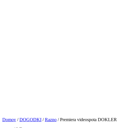
PRIJAVE
NASVETI&VAJE
TRGOVINA
KONTAKT
© VOCAL BK STUDIO 2024. VSE PRAVICE PRIDRŽANE
Sledite nam
0
Košarica
No products in the cart.
Domov
/
DOGODKI
/
Razno
/
Premiera videospota DOKLER