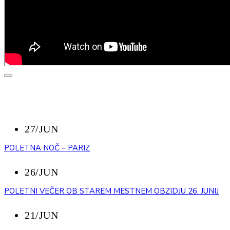
NAZAJ
NEDAVNI DOGODKI
27/JUN
POLETNA NOČ – PARIZ
26/JUN
POLETNI VEČER OB STAREM MESTNEM OBZIDJU 26. JUNIJ
21/JUN