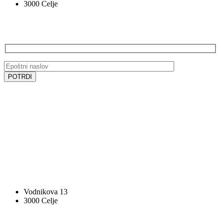
3000 Celje
PRIJAVA NA E-NOVICE
SLEDITE NAM
SLEDITE NAM
VOCAL BK STUDIO
Vodnikova 13
3000 Celje