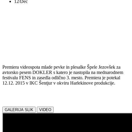
12/Dec
Premiera videospota
DOKLER
Premiera videospota mlade pevke in plesalke Špele Jezovšek za
avtorsko pesem DOKLER s katero je nastopila na mednarodnem
festivalu FENS in zasedla odlično 3. mesto. Premiera je potekal
12.12. 2015 v IKC Šentjur v okviru Harlekinove produkcije.
Delite z nami:
GALERIJA SLIK
VIDEO