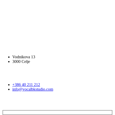
SLEDITE NAM
SLEDITE NAM
VOCAL BK STUDIO
Vodnikova 13
3000 Celje
STOPITE V STIK
+386 40 211 212
info@vocalbkstudio.com
PRIJAVA NA E-NOVICE