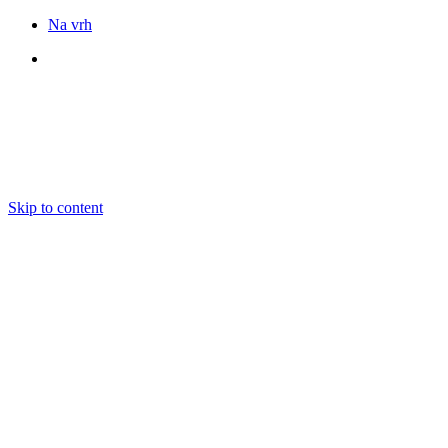
Na vrh
Sledite nam
Skip to content
DOGODKI
IZOBRAŽEVANJE
BOOKING
EKIPA