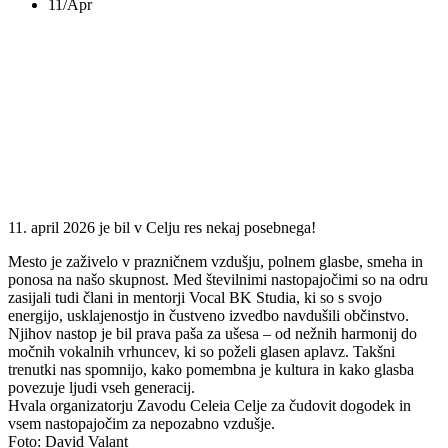
11/Apr
PRIDI NA ZVEZDO
2026!
11. april 2026 je bil v Celju res nekaj posebnega!
Mesto je zaživelo v prazničnem vzdušju, polnem glasbe, smeha in
ponosa na našo skupnost. Med številnimi nastopajočimi so na odru
zasijali tudi člani in mentorji Vocal BK Studia, ki so s svojo
energijo, usklajenostjo in čustveno izvedbo navdušili občinstvo.
Njihov nastop je bil prava paša za ušesa – od nežnih harmonij do
močnih vokalnih vrhuncev, ki so poželi glasen aplavz. Takšni
trenutki nas spomnijo, kako pomembna je kultura in kako glasba
povezuje ljudi vseh generacij.
Hvala organizatorju Zavodu Celeia Celje za čudovit dogodek in
vsem nastopajočim za nepozabno vzdušje.
Foto: David Valant