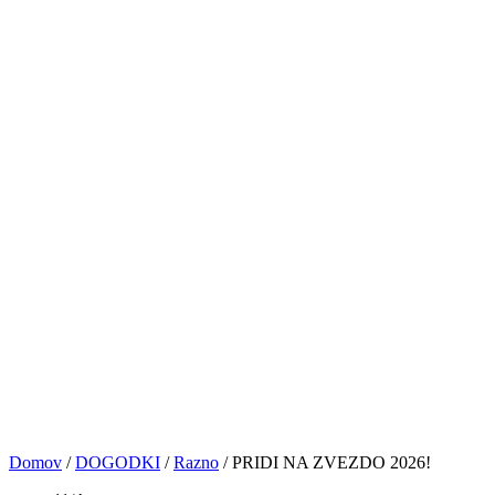
PRIJAVE
NASVETI&VAJE
TRGOVINA
KONTAKT
© VOCAL BK STUDIO 2024. VSE PRAVICE PRIDRŽANE
Sledite nam
0
Košarica
No products in the cart.
Domov
/
DOGODKI
/
Razno
/
PRIDI NA ZVEZDO 2026!