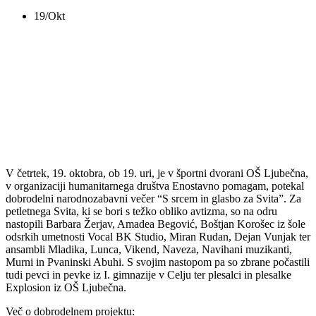
19/Okt
S SRCEM IN GLASBO
ZA SVITA
V četrtek, 19. oktobra, ob 19. uri, je v športni dvorani OŠ Ljubečna,
v organizaciji humanitarnega društva Enostavno pomagam, potekal
dobrodelni narodnozabavni večer “S srcem in glasbo za Svita”. Za
petletnega Svita, ki se bori s težko obliko avtizma, so na odru
nastopili Barbara Žerjav, Amadea Begović, Boštjan Korošec iz šole
odsrkih umetnosti Vocal BK Studio, Miran Rudan, Dejan Vunjak ter
ansambli Mladika, Lunca, Vikend, Naveza, Navihani muzikanti,
Murni in Pvaninski Abuhi. S svojim nastopom pa so zbrane počastili
tudi pevci in pevke iz I. gimnazije v Celju ter plesalci in plesalke
Explosion iz OŠ Ljubečna.
Več o dobrodelnem projektu: