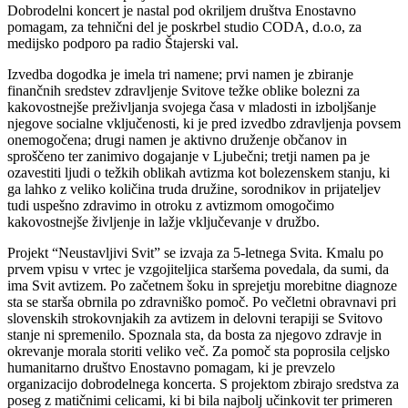
Dobrodelni koncert je nastal pod okriljem društva Enostavno
pomagam, za tehnični del je poskrbel studio CODA, d.o.o, za
medijsko podporo pa radio Štajerski val.
Izvedba dogodka je imela tri namene; prvi namen je zbiranje
finančnih sredstev zdravljenje Svitove težke oblike bolezni za
kakovostnejše preživljanja svojega časa v mladosti in izboljšanje
njegove socialne vključenosti, ki je pred izvedbo zdravljenja povsem
onemogočena; drugi namen je aktivno druženje občanov in
sproščeno ter zanimivo dogajanje v Ljubečni; tretji namen pa je
ozavestiti ljudi o težkih oblikah avtizma kot bolezenskem stanju, ki
ga lahko z veliko količina truda družine, sorodnikov in prijateljev
tudi uspešno zdravimo in otroku z avtizmom omogočimo
kakovostnejše življenje in lažje vključevanje v družbo.
Projekt “Neustavljivi Svit” se izvaja za 5-letnega Svita. Kmalu po
prvem vpisu v vrtec je vzgojiteljica staršema povedala, da sumi, da
ima Svit avtizem. Po začetnem šoku in sprejetju morebitne diagnoze
sta se starša obrnila po zdravniško pomoč. Po večletni obravnavi pri
slovenskih strokovnjakih za avtizem in delovni terapiji se Svitovo
stanje ni spremenilo. Spoznala sta, da bosta za njegovo zdravje in
okrevanje morala storiti veliko več. Za pomoč sta poprosila celjsko
humanitarno društvo Enostavno pomagam, ki je prevzelo
organizacijo dobrodelnega koncerta. S projektom zbirajo sredstva za
poseg z matičnimi celicami, ki bi bila najbolj učinkovit ter primeren