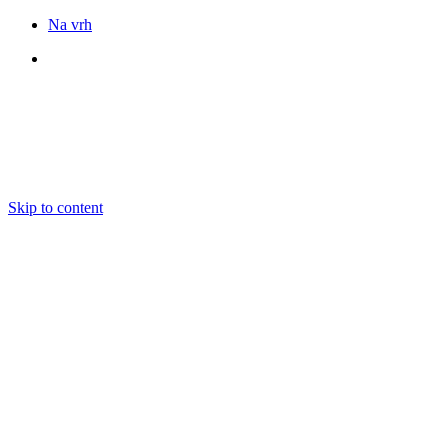
Na vrh
Sledite nam
Skip to content
DOGODKI
IZOBRAŽEVANJE
BOOKING
EKIPA