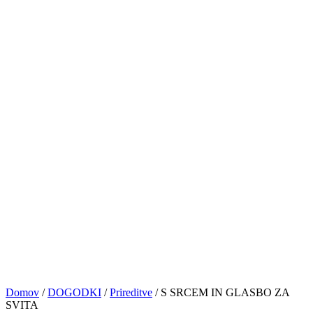
PRIJAVE
NASVETI&VAJE
TRGOVINA
KONTAKT
© VOCAL BK STUDIO 2024. VSE PRAVICE PRIDRŽANE
Sledite nam
0
Košarica
No products in the cart.
Domov
/
DOGODKI
/
Prireditve
/
S SRCEM IN GLASBO ZA
SVITA