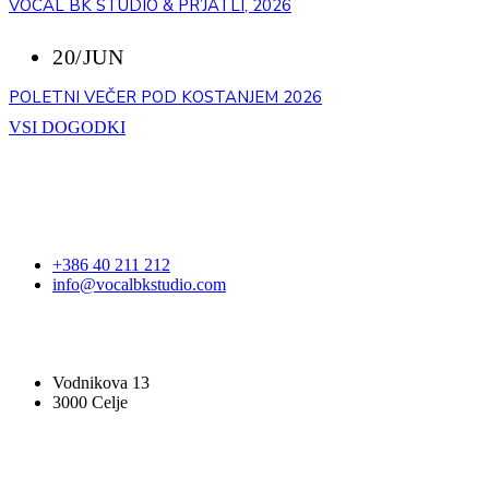
VOCAL BK STUDIO & PR’JATLI, 2026
20/JUN
POLETNI VEČER POD KOSTANJEM 2026
VSI DOGODKI
STOPITE V STIK
+386 40 211 212
info@vocalbkstudio.com
VOCAL BK STUDIO
Vodnikova 13
3000 Celje
PRIJAVA NA E-NOVICE