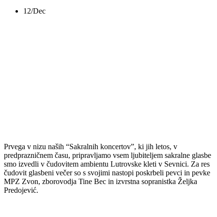
12/Dec
“SAKRALNI
KONCERT” Lutrovska
klet Sevnica
Prvega v nizu naših “Sakralnih koncertov”, ki jih letos, v
predprazničnem času, pripravljamo vsem ljubiteljem sakralne glasbe
smo izvedli v čudovitem ambientu Lutrovske kleti v Sevnici. Za res
čudovit glasbeni večer so s svojimi nastopi poskrbeli pevci in pevke
MPZ Zvon, zborovodja Tine Bec in izvrstna sopranistka Željka
Predojević.
Delite z nami: