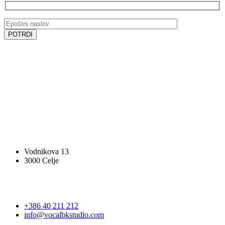
SLEDITE NAM
SLEDITE NAM
VOCAL BK STUDIO
Vodnikova 13
3000 Celje
STOPITE V STIK
+386 40 211 212
info@vocalbkstudio.com