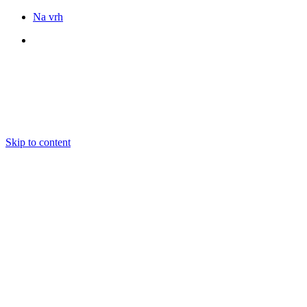
Na vrh
Sledite nam
Skip to content
DOGODKI
IZOBRAŽEVANJE
BOOKING
EKIPA