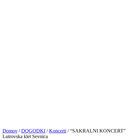
PRIJAVE
NASVETI&VAJE
TRGOVINA
KONTAKT
© VOCAL BK STUDIO 2024. VSE PRAVICE PRIDRŽANE
Sledite nam
0
Košarica
No products in the cart.
Domov
/
DOGODKI
/
Koncerti
/
“SAKRALNI KONCERT”
Lutrovska klet Sevnica