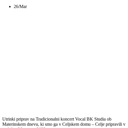
26/Mar
TRADICIONALNI
KONCERT OB
MATERINSKEM
DNEVU 2023 –
ZAODRJE
Utrinki priprav na Tradicionalni koncert Vocal BK Studia ob
Materinskem dnevu, ki smo ga v Celjskem domu – Celje pripravili v