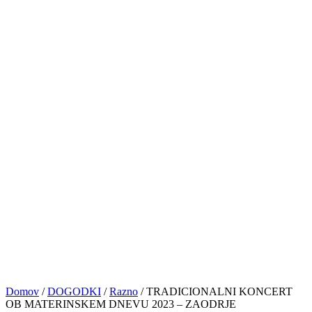
PRIJAVE
NASVETI&VAJE
TRGOVINA
KONTAKT
© VOCAL BK STUDIO 2024. VSE PRAVICE PRIDRŽANE
Sledite nam
0
Košarica
No products in the cart.
Domov
/
DOGODKI
/
Razno
/
TRADICIONALNI KONCERT
OB MATERINSKEM DNEVU 2023 – ZAODRJE