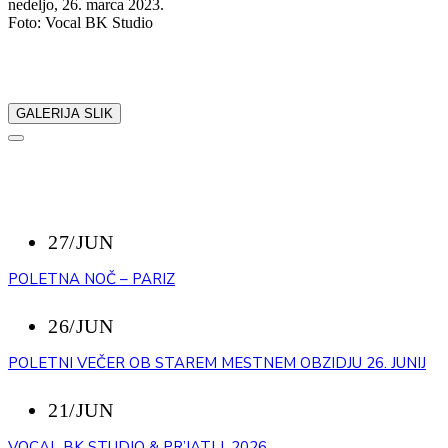
nedeljo, 26. marca 2023.
Foto: Vocal BK Studio
Delite z nami:
GALERIJA SLIK
NAZAJ
NEDAVNI DOGODKI
27/JUN
POLETNA NOČ – PARIZ
26/JUN
POLETNI VEČER OB STAREM MESTNEM OBZIDJU 26. JUNIJ
21/JUN
VOCAL BK STUDIO & PR’JATLI, 2026