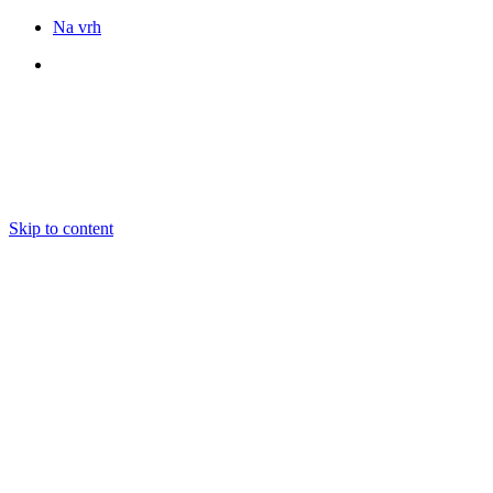
Na vrh
Sledite nam
Skip to content
DOGODKI
IZOBRAŽEVANJE
BOOKING
EKIPA