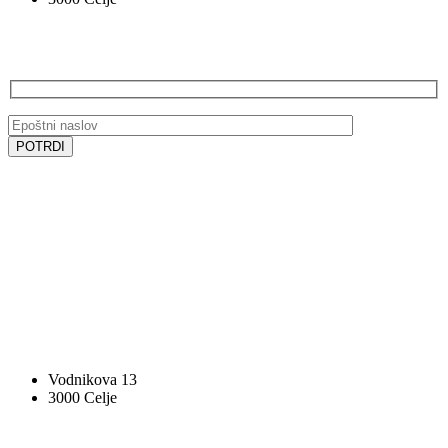
PRIJAVA NA E-NOVICE
SLEDITE NAM
SLEDITE NAM
VOCAL BK STUDIO
Vodnikova 13
3000 Celje
STOPITE V STIK