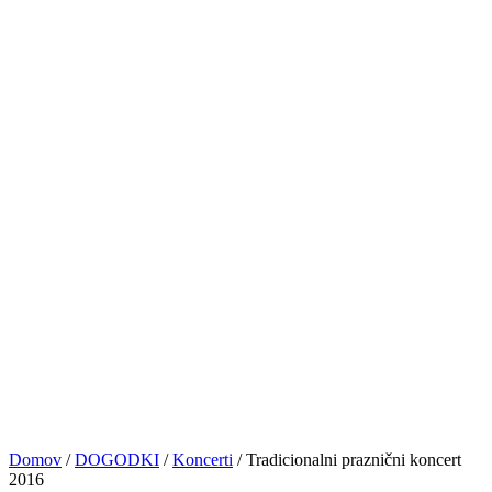
PRIJAVE
NASVETI&VAJE
TRGOVINA
KONTAKT
© VOCAL BK STUDIO 2024. VSE PRAVICE PRIDRŽANE
Sledite nam
0
Košarica
No products in the cart.
Domov
/
DOGODKI
/
Koncerti
/
Tradicionalni praznični koncert
2016