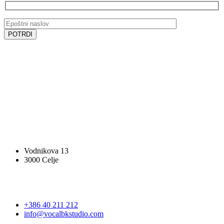
SLEDITE NAM
SLEDITE NAM
VOCAL BK STUDIO
Vodnikova 13
3000 Celje
STOPITE V STIK
+386 40 211 212
info@vocalbkstudio.com