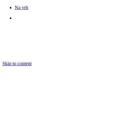
Na vrh
Sledite nam
Skip to content
DOGODKI
IZOBRAŽEVANJE
BOOKING
EKIPA