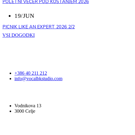
POLETNI VEČER POD KOSTANJEM 2026
19/JUN
PICNIK LIKE AN EXPERT 2026 2/2
VSI DOGODKI
STOPITE V STIK
+386 40 211 212
info@vocalbkstudio.com
VOCAL BK STUDIO
Vodnikova 13
3000 Celje
PRIJAVA NA E-NOVICE