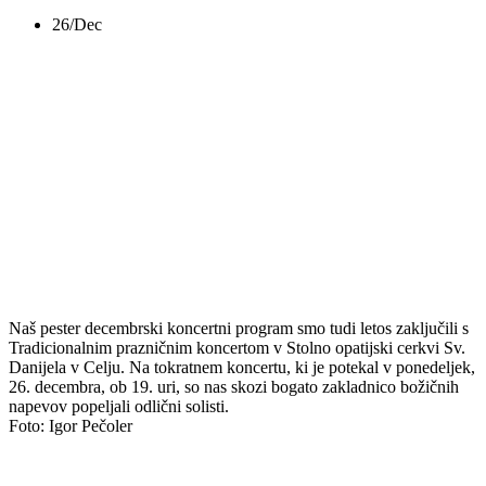
26/Dec
Tradicionalni
praznični koncert
2016
Naš pester decembrski koncertni program smo tudi letos zaključili s
Tradicionalnim prazničnim koncertom v Stolno opatijski cerkvi Sv.
Danijela v Celju. Na tokratnem koncertu, ki je potekal v ponedeljek,
26. decembra, ob 19. uri, so nas skozi bogato zakladnico božičnih
napevov popeljali odlični solisti.
Foto: Igor Pečoler
Delite z nami: