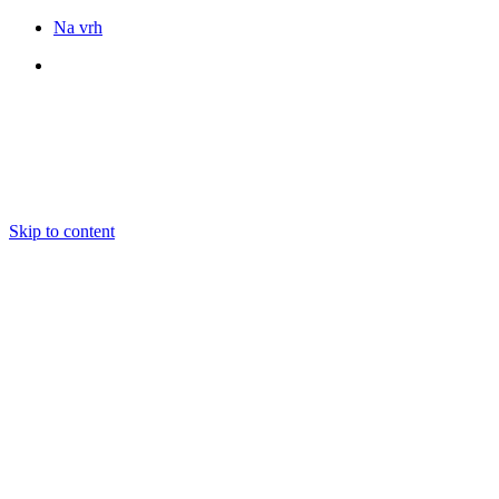
Na vrh
Sledite nam
Skip to content
DOGODKI
IZOBRAŽEVANJE
BOOKING
EKIPA