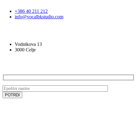
+386 40 211 212
info@vocalbkstudio.com
VOCAL BK STUDIO
Vodnikova 13
3000 Celje
PRIJAVA NA E-NOVICE
SLEDITE NAM
SLEDITE NAM