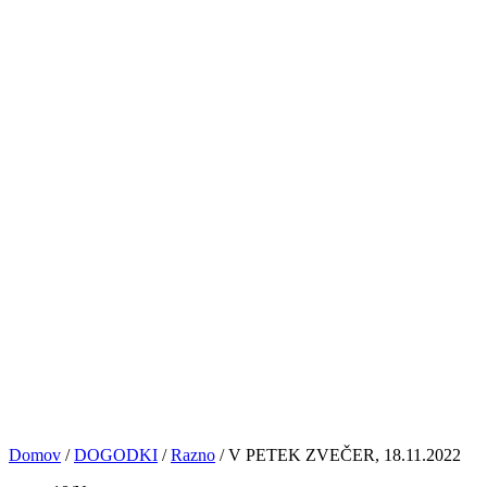
PRIJAVE
NASVETI&VAJE
TRGOVINA
KONTAKT
© VOCAL BK STUDIO 2024. VSE PRAVICE PRIDRŽANE
Sledite nam
0
Košarica
No products in the cart.
Domov
/
DOGODKI
/
Razno
/
V PETEK ZVEČER, 18.11.2022