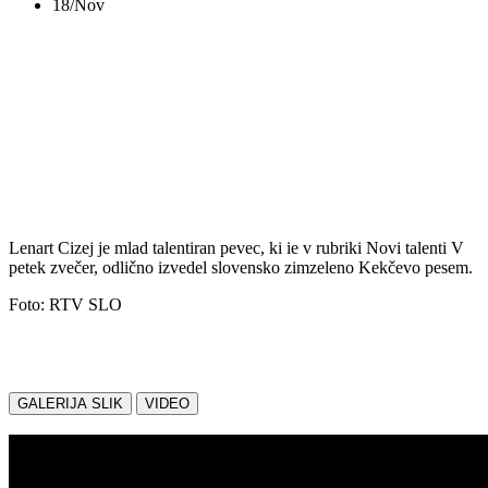
18/Nov
V PETEK ZVEČER,
18.11.2022
Lenart Cizej je mlad talentiran pevec, ki ie v rubriki Novi talenti V
petek zvečer, odlično izvedel slovensko zimzeleno Kekčevo pesem.
Foto: RTV SLO
Delite z nami:
GALERIJA SLIK
VIDEO