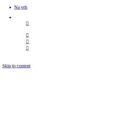
Na vrh
Sledite nam
Skip to content
DOGODKI
IZOBRAŽEVANJE
BOOKING