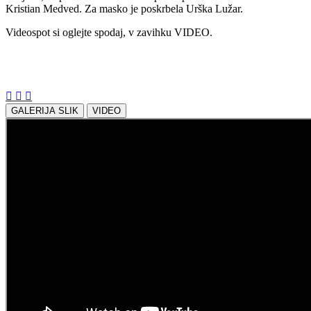
Kristian Medved. Za masko je poskrbela Urška Lužar.
Videospot si oglejte spodaj, v zavihku VIDEO.
Delite z nami:
GALERIJA SLIK
VIDEO