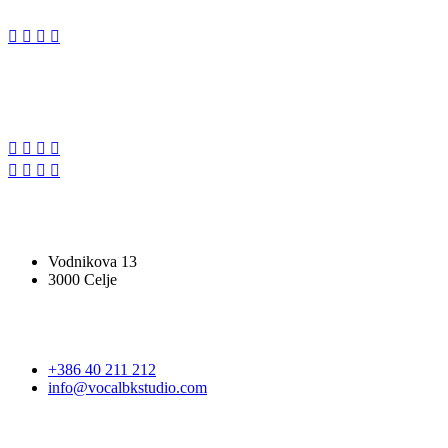
SLEDITE NAM
VOCAL BK STUDIO
Vodnikova 13
3000 Celje
STOPITE V STIK
+386 40 211 212
info@vocalbkstudio.com
PRIJAVA NA E-NOVICE