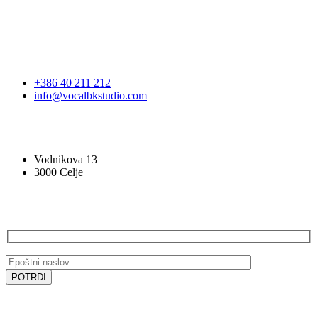
STOPITE V STIK
+386 40 211 212
info@vocalbkstudio.com
VOCAL BK STUDIO
Vodnikova 13
3000 Celje
PRIJAVA NA E-NOVICE
SLEDITE NAM