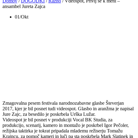
Domov
/
DOGODKI
/
Razno
/
Vdeospot, Privij se k meni –
ansambel Jureta Zajca
01/Okt
Vdeospot, Privij se k
meni – ansambel
Jureta Zajca
Zmagovalna pesem festivala narodnozabavne glasbe Števerjan
2017, kjer je bil posnet tudi videospot. Glasbo in aranžma je napisal
Jure Zajc, za besedilo je poskrbela Urška Lužar.
Videospot je bil posnet v produkciji Vocal BK Studia, za
produkcijo, scenarij, kamero in montažo je poskrbel Igor Pečoler,
režijska taktirka je tokrat pripadala mlademu režiserju Tomažu
Krajncu, za pomoč kameri in luči pa sta poskrbela Mark Slatinek in