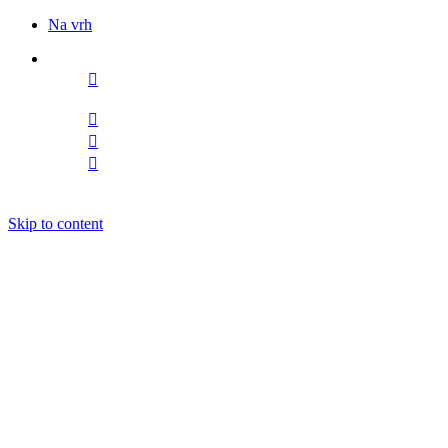
Na vrh
Sledite nam
Skip to content
DOGODKI
IZOBRAŽEVANJE
BOOKING