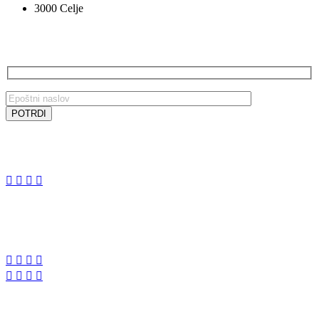
3000 Celje
PRIJAVA NA E-NOVICE
SLEDITE NAM
SLEDITE NAM
VOCAL BK STUDIO