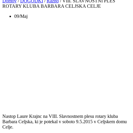
Domov
/
DOGODKI
/
Razno
/
VIII. SLAVNOSTNI PLES
ROTARY KLUBA BARBARA CELJSKA CELJE
09/Maj
VIII. SLAVNOSTNI
PLES ROTARY
KLUBA BARBARA
CELJSKA CELJE
Nastop Laure Krajnc na VIII. Slavnostnem plesu rotary kluba
Barbara Celjska, ki je potekal v soboto 9.5.2015 v Celjskem domu
Celje.