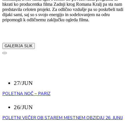
hkrati ko producentka filma Zadnji krog Romana Kralj pa sta nam
predstavila celoten projekt. Za odlično vzdušje pa so poskrbeli tudi
dijaki sami, saj so s svojo energijo in sodelovanjem na odru
pripomogli k odličnemu zaključku ogleda filma.
Delite z nami:
GALERIJA SLIK
NAZAJ
NEDAVNI DOGODKI
27/JUN
POLETNA NOČ – PARIZ
26/JUN
POLETNI VEČER OB STAREM MESTNEM OBZIDJU 26. JUNIJ