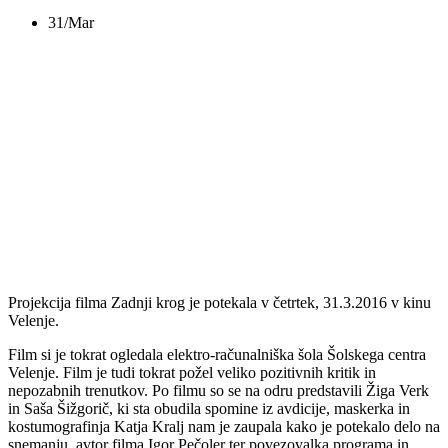
31/Mar
ZADNJI KROG,
Elektro-računalniška
šola Velenje
Projekcija filma Zadnji krog je potekala v četrtek, 31.3.2016 v kinu
Velenje.
Film si je tokrat ogledala elektro-računalniška šola Šolskega centra
Velenje. Film je tudi tokrat požel veliko pozitivnih kritik in
nepozabnih trenutkov. Po filmu so se na odru predstavili Žiga Verk
in Saša Šižgorič, ki sta obudila spomine iz avdicije, maskerka in
kostumografinja Katja Kralj nam je zaupala kako je potekalo delo na
snemanju, avtor filma Igor Pečoler ter povezovalka programa in