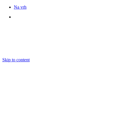
Na vrh
Sledite nam
Skip to content
DOGODKI
IZOBRAŽEVANJE
BOOKING
EKIPA