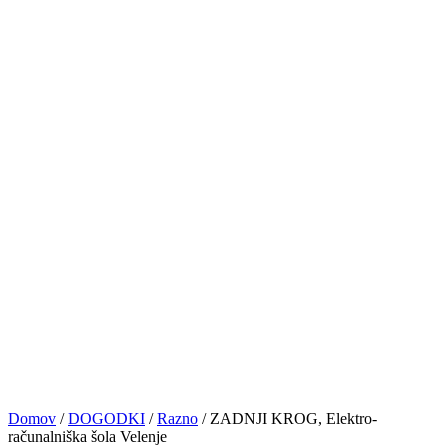
PRIJAVE
NASVETI&VAJE
TRGOVINA
KONTAKT
© VOCAL BK STUDIO 2024. VSE PRAVICE PRIDRŽANE
Sledite nam
0
Košarica
No products in the cart.
Domov
/
DOGODKI
/
Razno
/
ZADNJI KROG, Elektro-
računalniška šola Velenje